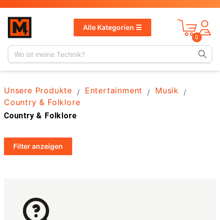
v
1.13.1
Alle Kategorien ☰
0
Unsere Produkte
Entertainment
Musik
/
/
/
Country & Folklore
Country & Folklore
Filter
anzeigen