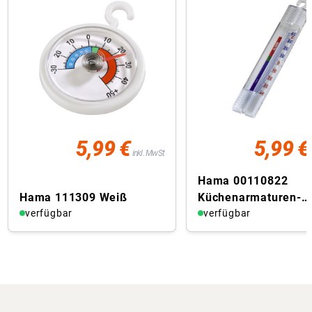
5,99 €
5,99 €
inkl. MwSt
Hama 00110822
Hama 111309 Weiß
Küchenarmaturen-
verfügbar
Zubehör Weiß
verfügbar