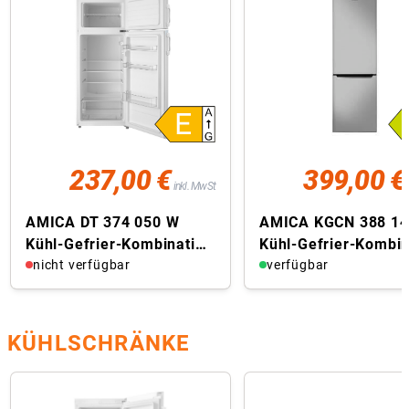
237,00 €
399,00 €
inkl. MwSt
AMICA DT 374 050 W
AMICA KGCN 388 14
Kühl-Gefrier-Kombination
Kühl-Gefrier-Kombin
(freistehend, EEK E, 204 l
nicht verfügbar
verfügbar
...
KÜHLSCHRÄNKE