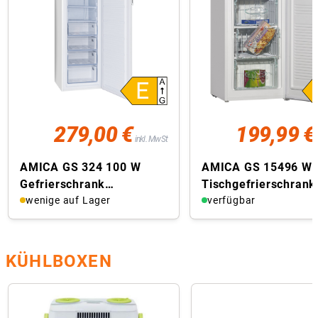
279,00 €
199,99 €
inkl. MwSt
AMICA GS 324 100 W
AMICA GS 15496 W
Gefrierschrank
Tischgefrierschrank
(freistehend, EEK E,
wenige auf Lager
E, Nutzinhalt 60 Liter
verfügbar
Nutzinhalt 155 Liter, ...
Höhe 85 cm, ...
KÜHLBOXEN