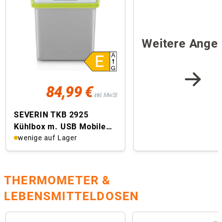
Weitere Ange
84,99 €
inkl. MwSt
SEVERIN TKB 2925
Kühlbox m. USB Mobile
Kühlbox (EEK E, 25 l
wenige auf Lager
Nutzinhalt, 12 V, ...
THERMOMETER &
LEBENSMITTELDOSEN