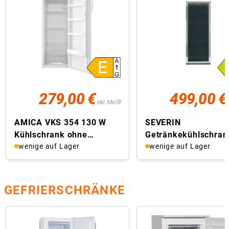
279,00 €
499,00 €
inkl. MwSt
AMICA VKS 354 130 W
SEVERIN
Kühlschrank ohne
Getränkekühlschran
Gefrierfach (freistehend,
wenige auf Lager
8841
wenige auf Lager
EEK E, 230 l ...
GEFRIERSCHRÄNKE