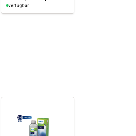
Küchenmaschine
verfügbar