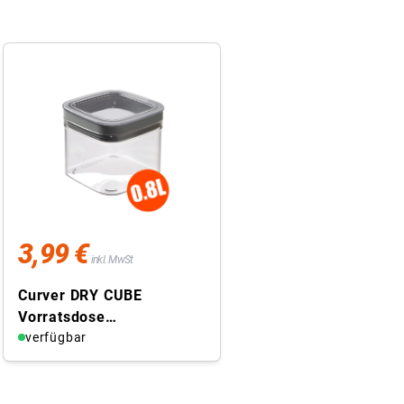
3,99 €
inkl. MwSt
Curver DRY CUBE
Vorratsdose
Vorratsbehälter mit
verfügbar
Deckel 0,8 L transparent
grau