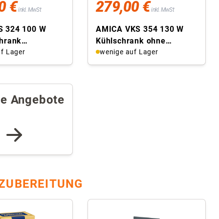
0 €
279,00 €
inkl. MwSt
inkl. MwSt
 324 100 W
AMICA VKS 354 130 W
chrank
Kühlschrank ohne
end, EEK E,
f Lager
Gefrierfach (freistehend,
wenige auf Lager
 155 Liter, ...
EEK E, 230 l ...
re Angebote
ZUBEREITUNG