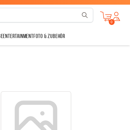
v
1.13.1
0
ge
Entertainment
Foto & Zubehör