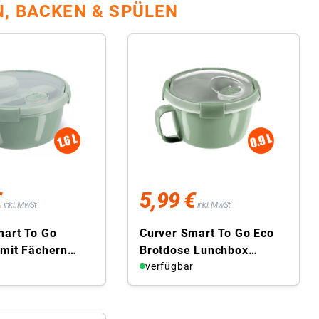
, BACKEN & SPÜLEN
€
5,99 €
inkl. MwSt
inkl. MwSt
mart To Go
Curver Smart To Go Eco
 mit Fächern
Brotdose Lunchbox
 Deckel Besteck
r
Frühstücksbox Deckel
verfügbar
 grün
rund 0.9L grün