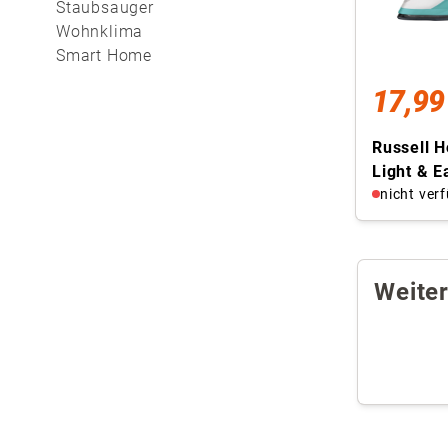
Staubsauger
Wohnklima
Smart Home
17,99
Russell 
Light & E
Dampfbüg
nicht ver
Antihaft
Weite