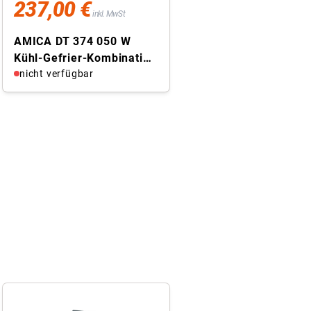
237,00 €
inkl. MwSt
AMICA DT 374 050 W
Kühl-Gefrier-Kombination
(freistehend, EEK E, 204 l
nicht verfügbar
...