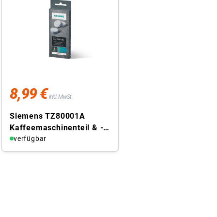
8,99 €
inkl. MwSt
Siemens TZ80001A
Kaffeemaschinenteil & -
zubehör
verfügbar
Reinigungstablette