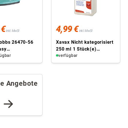
 €
4,99 €
inkl. MwSt
inkl. MwSt
Hobbs 26470-56
Xavax Nicht kategorisiert
asy
250 ml 1 Stück(e)
eleisen 2400W
fügbar
Flüssigkeit
verfügbar
beschichtung
re Angebote