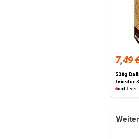
7,49 
500g Dal
feinster 
Filterkaf
nicht ver
spezialve
Weite