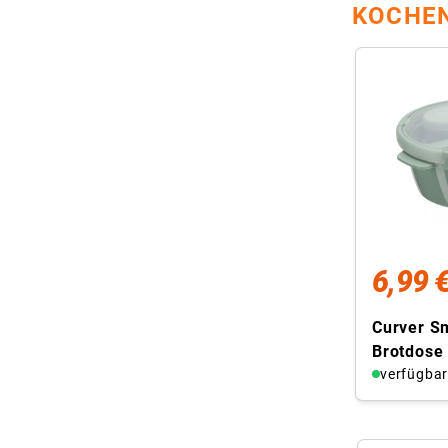
KOCHEN
6,99 
Curver S
Brotdose
Lunchbox
verfügba
rund 1.6L