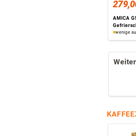
279,0
AMICA GS
Gefriers
(freisteh
wenige au
Nutzinhalt
Weite
KAFFEE