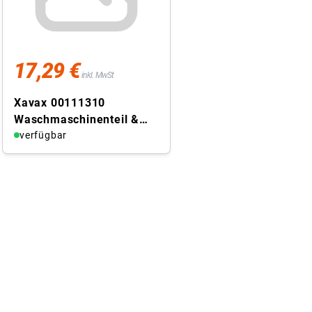
17,29 €
inkl. MwSt
Xavax 00111310
Waschmaschinenteil &
Zubehör Füße
verfügbar