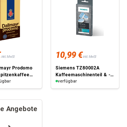
€
10,99 €
inkl. MwSt
inkl. MwSt
lmayr Prodomo
Siemens TZ80002A
Spitzenkaffee
Kaffeemaschinenteil & -
fee
fügbar
zubehör
verfügbar
redelt
Reinigungstablette
re Angebote