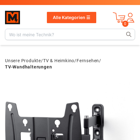
v
1.13.1
Alle Kategorien ☰
0
Unsere Produkte
/
TV & Heimkino
/
Fernsehen
/
TV-Wandhalterungen